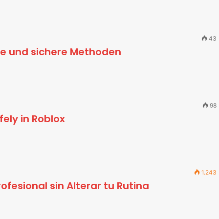
43
me und sichere Methoden
98
ely in Roblox
1.243
ofesional sin Alterar tu Rutina